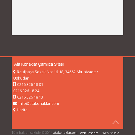
Raufpaşa Sokak No: 16-18, 34662 Altunizade /
Üsküdar
0216 326 18 01
0216 326 18 24
0216 326 18 13
info@atakonaklar.com
Harita
Tüm hakları saklıdır © 2014
atakonaklar.com
Web Tasarım
Web Studio