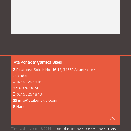
Raufpaşa Sokak No: 16-18, 34662 Altunizade /
Üsküdar
0216 326 18 01
0216 326 18 24
0216 326 18 13
info@atakonaklar.com
Harita
Tüm hakları saklıdır © 2014
atakonaklar.com
Web Tasarım
Web Studio